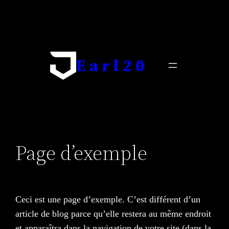
Skip
to
content
Earl20
Page d’exemple
Ceci est une page d’exemple. C’est différent d’un
article de blog parce qu’elle restera au même endroit
et apparaîtra dans la navigation de votre site (dans la